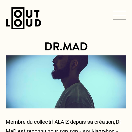
DR.MAD
SERVICES
Navigation
principale
ARTISTES
PRODUCTIONS
CONTACT
Membre du collectif ALAIZ depuis sa création, Dr
MaD est reconnu pour son son « soul-jazz-hop »,