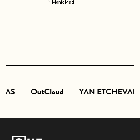
Manik Mati
CAS
OutCloud
YAN ETCHEVARY