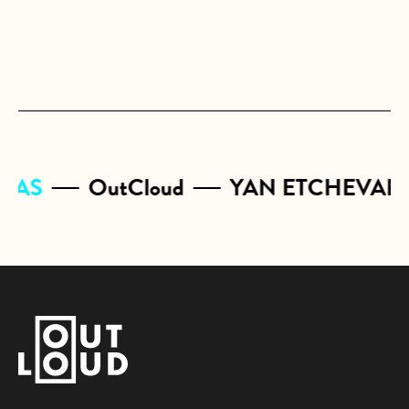
CAS
OutCloud
YAN ETCHEVARY