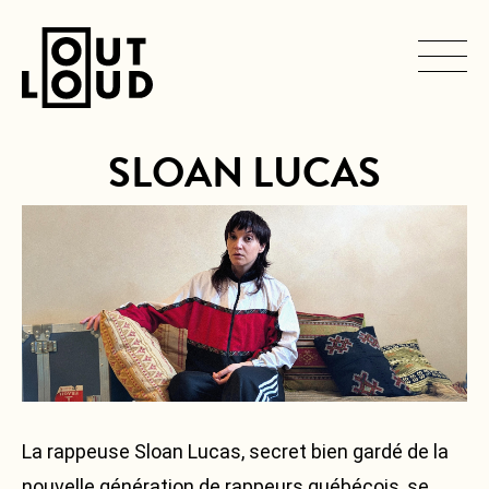
SLOAN LUCAS
SERVICES
Navigation
principale
ARTISTES
PRODUCTIONS
CONTACT
La rappeuse Sloan Lucas, secret bien gardé de la
nouvelle génération de rappeurs québécois, se